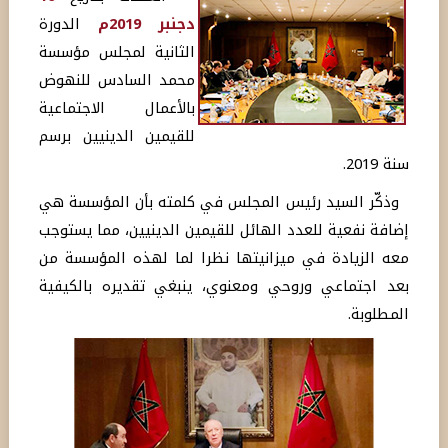
دجنبر
2019
م
الدورة
الثانية
لمجلس
مؤسسة
محمد
السادس
للنهوض
بالأعمال
الاجتماعية
للقيمين
الدينيين
برسم
سنة
2019.
وذكّر
السيد
رئيس
المجلس
في
كلمته
بأن
المؤسسة
هي
إضافة
نفعية
للعدد
الهائل
للقيمين
الدينيين،
مما
يستوجب
معه
الزيادة
في
ميزانيتها
نظرا
لما
لهذه
المؤسسة
من
بعد
اجتماعي
وروحي
ومعنوي،
ينبغي
تقديره
بالكيفية
المطلوبة
.