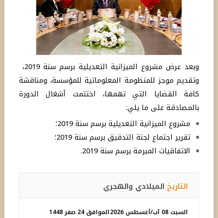
وبعد
عرض
مشروع
الميزانية
التعديلية
برسم
سنة
2019
،
وتقديم
موجز
للمنظومة
المعلوماتية
للمؤسسة،
ومناقشة
كافة
القضايا
التي
تهمها،
اختتمت
أشغال
الدورة
بالمصادقة
على
ما
يلي
:
مشروع
الميزانية
التعديلية
برسم
سنة
2019
؛
تقرير
اجتماع
لجنة
التدقيق
برسم
سنة
2019
؛
الاتفاقيات
المبرمة
برسم
سنة
2019.
التاريخ
الميلادي والهجري
السبت 08 آب/أغسطس 2026
الموافق 24 صفر 1448