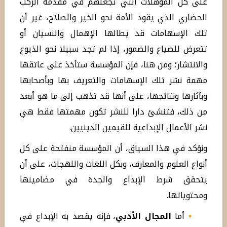
على كل المؤهلات التي تجعلهم في مقدمة الركب
الحضاري الذي يقود الأمة نحو الخير والصلاح، غير أن
تلك الإسهامات قد يطالها الإهمال والنسيان أو
تتعرض للضياع والضمور، إذا لم تجد سبيلا نحو الذيوع
والانتشار؛ ومن هنا، فإن المؤسسة ستأخذ على عاتقها
مهمة نشر تلك الإسهامات والتعريف بها وبأصحابها
وبآثارها ونتائجها، على أنها قد تذهب إلى ما هو أبعد
من ذلك، فتنشئ دارا للنشر تكون مهمتها فقط هي
نشر الأعمال الإبداعية للقيمين الدينيين.
ونؤكد في هذا السياق، أن المؤسسة منفتحة على كل
أنواع العلوم والمعارف، وبكل اللغات واللهجات، على أن
يتحقق شرط الإبداع والجدة في مضامينها
ومحتوياتها.
•
أما
المجال الأدبي
، فإنه يقصد به الإبداع في