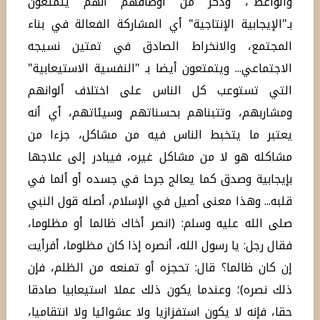
والواعظ"، وذكر من أوصافهم أنهم يتمتعون
بـ"الإيجابية الإنتاجية" أي المشاركة الفعالة في بناء
المجتمع، والانخراط الصادق في تمتين نسيجه
الاجتماعي... ويتمتعون أيضا بـ "النفسية الاستيعابية"
التي تستوعب كل الناس على اختلاف ألوانهم
ومشاربهم، وتتبناهم بحسناتهم وسيئاتهم، أي أنه
يعتبر ما يتخبط الناس فيه من مشاكل، جزءا من
مشاكله هو لا من مشاكل غيره، فيبادر إلى علاجها
بإيجابية وصدق كما يعالج جرحا في جسده أو ألما في
قلبه... وهذا معنى أصيل في الإسلام، أصله قول النبي
صلى الله عليه وسلم: (انصر أخاك ظالما أو مظلوما،
فقال رجل: يا رسول الله، أنصره إذا كان مظلوما، أفرأيت
إن كان ظالما؟ قال: تحجزه أو تمنعه من الظلم، فإن
ذلك نصره)؛ وعندما يكون ذلك عملا استيعابيا صادقا
حقا، فإنه لا يكون استفزازيا ولا عشوائيا ولا انتقاميا،