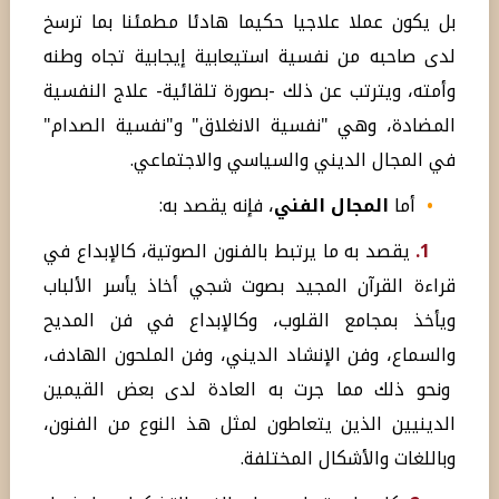
بل يكون عملا علاجيا حكيما هادئا مطمئنا بما ترسخ
لدى صاحبه من نفسية استيعابية إيجابية تجاه وطنه
وأمته، ويترتب عن ذلك -بصورة تلقائية- علاج النفسية
المضادة، وهي "نفسية الانغلاق" و"نفسية الصدام"
في المجال الديني والسياسي والاجتماعي.
•
أما
المجال الفني
، فإنه يقصد به:
1.
يقصد به ما يرتبط بالفنون الصوتية، كالإبداع في
قراءة القرآن المجيد بصوت شجي أخاذ يأسر الألباب
ويأخذ بمجامع القلوب، وكالإبداع في فن المديح
والسماع، وفن الإنشاد الديني، وفن الملحون الهادف،
ونحو ذلك مما جرت به العادة لدى بعض القيمين
الدينيين الذين يتعاطون لمثل هذ النوع من الفنون،
وباللغات والأشكال المختلفة.