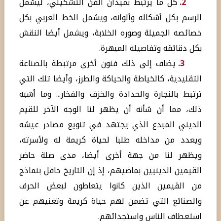
2.
كل ما يرتبط بميدان الفن التشكيلي، ليشمل
الرسم بكل أشكاله وألوانه، ويشمل الخط العربي بكل
خصائصه الجميلة وصوره الخلابة، ويشمل أيضا النقش
بكل دقائقه وتفاصيله المبهرة.
3.
يضاف إلى ذلك فنون أخرى مرتبطة بالصناعة
التقليدية، كالخياطة والحياكة والطرز، وأيضا تلك التي
ترتبط بالنجارة والحدادة والخزف والفخار... وما أشبه
ذلك، مما أن شأنه أن يظهر لنا الوجه الآخر للقيم
الديني المبدع الذي يجتهد في تنويع مصادر عيشه
ويعدد من مداخله طلبا لحياة كريمة له ولأسرته،
ويظهر لنا من جهة أخرى أيضا، مدى صلة حاضر
القيمين الدينيين بماضيهم، إذ إن التاريخ حافل بنماذج
من القيمين الذين كانوا يتعاطون لبعض الحرف
والصنائع التي تضمن لهم حياة كريمة وتغنيهم عن
استعطاف الناس واستجدائهم.