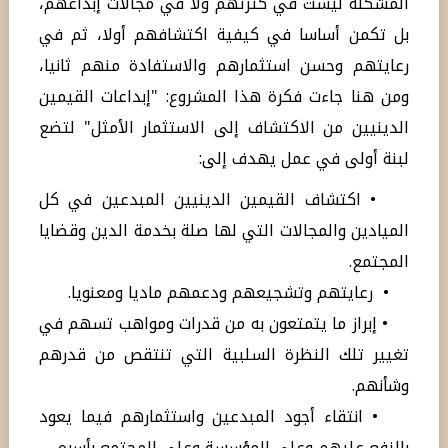
المشكلة ليست في كثرتهم ولا في مجالات إبداعهم،
بل تكمن أساسا في كيفية اكتشافهم أولا، ثم في
رعايتهم وحسن استثمارهم والاستفادة منهم ثانيا،
ومن هنا جاءت فكرة هذا المشروع: "إبداعات القيمين
الدينيين من الاكتشاف إلى الاستثمار الأمثل" لتضع
لبنة أولى في عمل يهدف إلى:
• اكتشاف القيمين الدينيين المبدعين في كل
الميادين والمجالات التي لها صلة بخدمة الدين وقضايا
المجتمع.
• رعايتهم وتشجيعهم ودعمهم ماديا ومعنويا.
• إبراز ما يتمتعون به من قدرات ومواهب تسهم في
تغيير تلك النظرة السلبية التي تنتقص من قدرهم
وشأنهم.
• انتقاء أجود المبدعين واستثمارهم فيما يعود
بالنفع عليهم وعلى المؤسسة وعلى المجتمع بأسره.