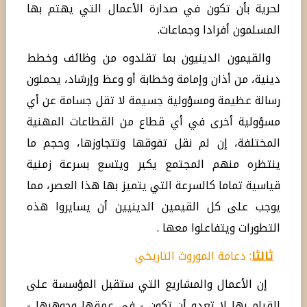
لحرية بأن تكون في صدارة الأعمال التي يهتم بها
المسلمون أفرادا وجماعات.
والقيمون الدينيون بما تقلدوه من وظائف وخطط
دينية، من أذان وإمامة وخطابة أو وعظ وإرشاد، يحملون
رسالة عظيمة ومسؤولية جسيمة لا تقل جسامة عن أي
مسؤولية أخرى في أي قطاع من القطاعات المهنية
المختلفة، إن لم نقل تفوقها وتتجاوزها، وحجم ما
ينتظره منهم المجتمع يكبر ويتسع بسرعة زمنية
قياسية تماما كالسرعة التي يتميز بها هذا العصر، مما
يوجب على كل القيمين الدينيين أن يسايروا هذه
التطورات ويتفاعلوا معها .
ثالثا
: دعامة الموروث التاريخي
إن الأعمال والمشاريع التي ستقبل المؤسسة على
القيام بها لا تعدو أن تكون - في عمقها وجوهرها -