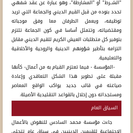
"الشــرط" أو "المشارطة"، وهو عبارة عن عقد شفهي
تحدد بنوده من قبل القيم الديني والجماعة التي تريد
توظيفه، ويعمل الطرفان معا وفق موجباته
ومقتضياته، وتتمثل أساسا في كون الجماعة تلتزم
بتوفير كل متطلبات العيش الكريم للقيم الديني مقابل
التزامه بتأطير شؤونهم الدينية والروحية والأخلاقية
والتعليمية.
-المؤسسة - فيما تعتزم القيام به من أعمال- كأنها
مقبلة على تطوير هذا الشكل التعاقدي وإعادة
صياغته في قالب جديد يواكب الواقع المعاصر
ومستجداته دون إخلال بالقواعد التقليدية الأصيلة.
السياق العام
جاءت مؤسسة محمد السادس للنهوض بالأعمال
الاجتماعية للقيمين الدينيين في سياق عام تتجلى