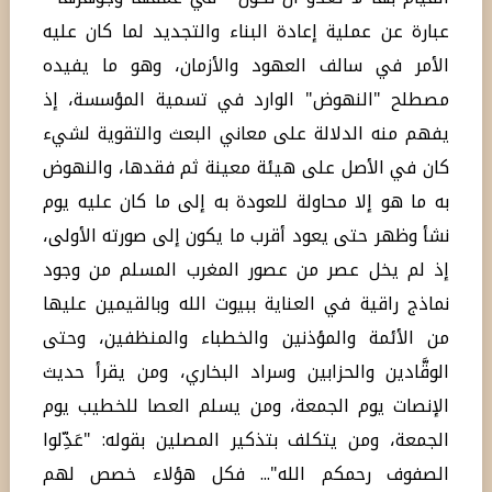
عبارة عن عملية إعادة البناء والتجديد لما كان عليه
الأمر في سالف العهود والأزمان، وهو ما يفيده
مصطلح "النهوض" الوارد في تسمية المؤسسة، إذ
يفهم منه الدلالة على معاني البعث والتقوية لشيء
كان في الأصل على هيئة معينة ثم فقدها، والنهوض
به ما هو إلا محاولة للعودة به إلى ما كان عليه يوم
نشأ وظهر حتى يعود أقرب ما يكون إلى صورته الأولى،
إذ لم يخل عصر من عصور المغرب المسلم من وجود
نماذج راقية في العناية ببيوت الله وبالقيمين عليها
من الأئمة والمؤذنين والخطباء والمنظفين، وحتى
الوقَّادين والحزابين وسراد البخاري، ومن يقرأ حديث
الإنصات يوم الجمعة، ومن يسلم العصا للخطيب يوم
الجمعة، ومن يتكلف بتذكير المصلين بقوله: "عَدِّلوا
الصفوف رحمكم الله"... فكل هؤلاء خصص لهم