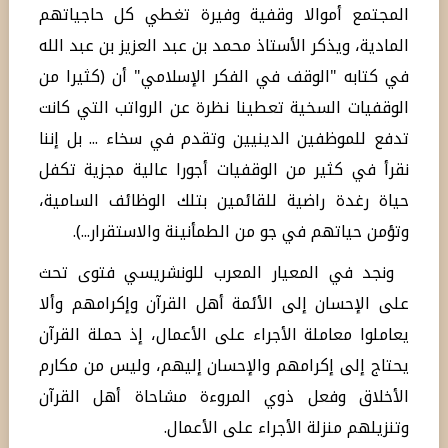
المجتمع أموالا وقفية وفيرة تغطي كل حاجياتهم
المادية، ويذكر الأستاذ محمد بن عبد العزيز بن عبد الله
في كتابه "الوقف في الفكر الإسلامي" أن (كثيرا من
الوقفيات السخية تعطينا نظرة عن الرواتب التي كانت
تدفع للموظفين الدينيين وتقدم في سخاء ... بل إننا
نقرأ في كثير من الوقفيات أجورا عالية مجزية تكفل
حياة رغدة راضية للقائمين بتلك الوظائف السامية،
وتؤمن حياتهم في جو من الطمأنينة والاستقرار...).
ونجد في المعيار المعرب للونشريسي فتوى تحث
على الإحسان إلى الأئمة أهل القرآن وإكرامهم وألا
يعاملوا معاملة الأجراء على الأعمال، إذ حملة القرآن
يحتاج إلى إكرامهم والإحسان إليهم، وليس من مكارم
الأخلاق وفعل ذوي المروءة مشاحاة أهل القرآن
وتنزيلهم منزلة الأجراء على الأعمال.