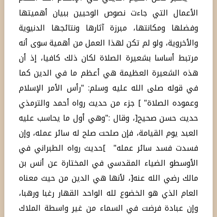
الأعمال التي جاءت نصوص الوحيين ببيان أهميتها
وفضلها ومكانتها، مبرزة آثارها ونتائجها الدنيوية
والأخروية، ولو لم تكن لهذا العمل من أهمية سوى أنه
مرتبط أساسا بشعيرة الصلاة لكان ذلك كافيا، إذ أن
هذه الشعيرة العظيمة هي أعظم ما في الدين كما
في قوله صلى الله عليه وسلم: "رأس الأمر الإسلام
وعموده الصلاة" ] جزء من حديث رواه أحمد والترمذي
حديث حسن صحيح[، وقال :"وهي أول ما يحاسب عليه
العبد يوم القيامة، فإن صلحت صلح له سائر عمله، وإن
فسدت فسد سائر عمله" ]حديث رواه الطبراني في
الأوسطو الضياء المقدسي في المختارة عن أنس بن
مالك رضي الله عنه[، لأنها هي الدين من حيث معناه
العام الذي هو الخضوع لله الواحد القهار رغبا ورهبا،
وإن عبادة فرضت في السماء من غير واسطة الملاك