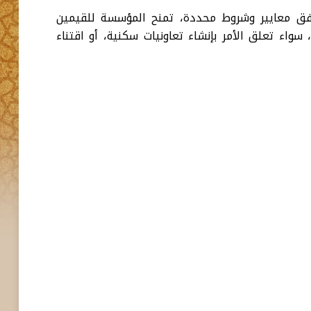
مقتضيات المادة 3 من الظهير الشريف رقم 1.09.200، ووفق معايير وشروط محددة، تمنح المؤسسة للقيمين
واء تعلق الأمر بإنشاء تعاونيات سكنية، أو اقتناء