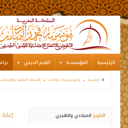
الرئيسية
المؤسســة
القيم الديني
برام
الرئيسية
برامـج وخدمـات وإعانــات
الأنشطة الثقافية والاجتماعيـــ
إعانة
التاريخ
الميلادي والهجري