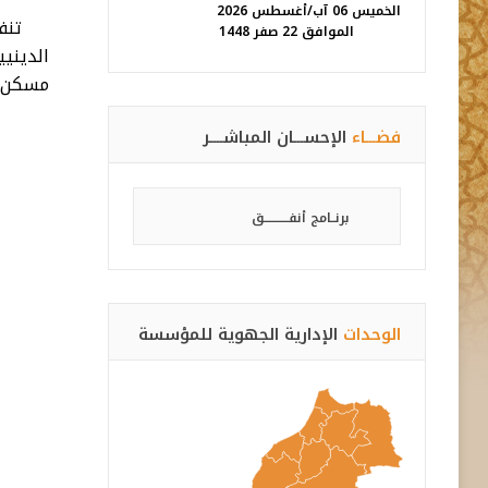
الخميس 06 آب/أغسطس 2026
الموافق 22 صفر 1448
الديني
مسكن جا
فضـــاء
الإحســـان المباشــــر
برنــامج أنفـــــــــــق
الوحدات
الإدارية الجهوية للمؤسسة