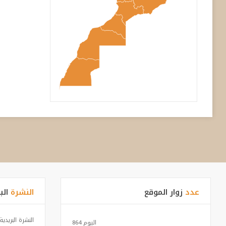
عدد
زوار الموقع
النشرة
الب
النشرة البريدي
اليوم
864