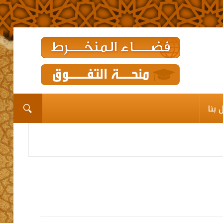
الرئيسية
المؤسســة
القيم الديني
 بنا
برامـج وخدمـات وإعانــات
مشاريع الدعم
رواق
اتصل بنا