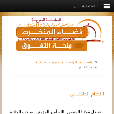
النظـام الداخلــــــي
الرئيسية
المؤسســة
القيم الديني
برامـج وخدمـات وإعانــات
الرئيسية
المؤسســة
نصوص تنظيميــــــة
النظـام الداخلــــــي
مشاريع الدعم
رواق
اتصل بنا
النظـام الداخلــــــي
تفضل مولانا المنصور بالله أمير المؤمنين صاحب الجلالة