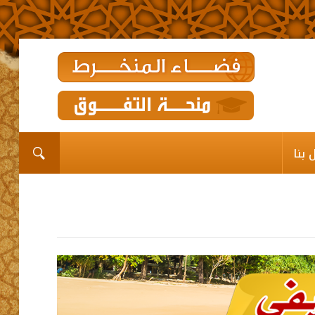
الرئيسية
المؤسســة
القيم الديني
 بنا
برامـج وخدمـات وإعانــات
مشاريع الدعم
رواق
اتصل بنا