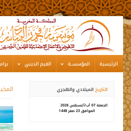
الرئيسية
المؤسســة
القيم الديني
برام
المخيم
التاريخ
الميلادي والهجري
الجمعة 07 آب/أغسطس 2026
الموافق 23 صفر 1448