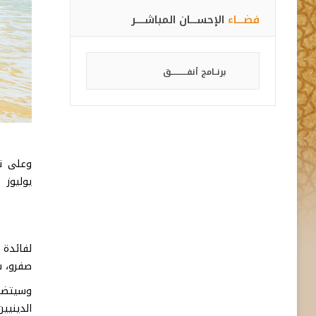
فضـــاء
الإحســـان المباشــــر
برنــامج أنفـــــــــــق
يوليوز إلى 31 غ
لفائدة أبناء و
صفرو
،
س
وسيتضمن
الدينيي