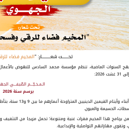
تحـــــــت شعــــــــــار: "
المخيم فضاء للر
شت 2026:
الـمـخـيّـــم الصّيفـــي
الجهـ
برسم سنة 2026
أيتام القيمين الدينيين المتراوحة أعمارهم ما بين 9 و13 سنة، بتأطير نخبة من الأساتذة والمؤطرين الأكفاء
طات
،
الحسيمة والعيون.
 برنامج هذا المخيم فقرات غنية ومتنوعة؛ تحمل مزيجا من التثقيف والت
ن، وتقوي مهاراتهم التواصلية والإبداعية.